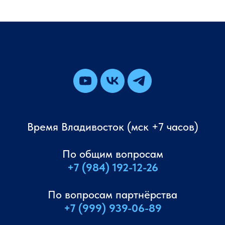
+7 (984) 192-12-26
info@dv-intellect.ru
Мы в соцсетях
Задать вопрос
Chess Results
Время Владивосток (мск +7 часов)
По общим вопросам
Copyright © 2024
+7 (984) 192-12-26
Положение о Кубке
Политика конфиденциальности
По вопросам партнёрства
+7 (999) 939-06-89